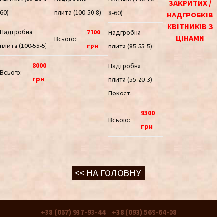
ЗАКРИТИХ /
60)
плита (100-50-8)
8-60)
НАДГРОБКІВ
КВІТНИКІВ З
Надгробна
7700
Надгробна
ЦІНАМИ
Всього:
плита (100-55-5)
грн
плита (85-55-5)
8000
Надгробна
Всього:
грн
плита (55-20-3)
Покост.
9300
Всього:
грн
<< НА ГОЛОВНУ
+38 (067) 937-93-44
+38 (093) 569-64-08